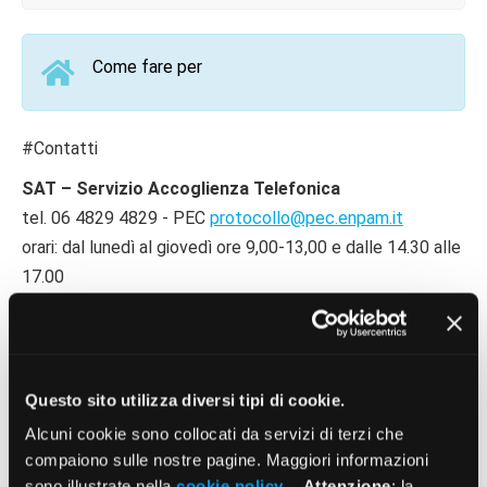
Come fare per
#Contatti
SAT – Servizio Accoglienza Telefonica
tel. 06 4829 4829 - PEC
protocollo@pec.enpam.it
orari: dal lunedì al giovedì ore 9,00-13,00 e dalle 14.30 alle
17.00
venerdì ore 9,00-13,00
Per incontrare di persona i funzionari:
Piazza Vittorio Emanuele II, n. 78 – Roma
Questo sito utilizza diversi tipi di cookie.
orari: dal lunedì al venerdì, dalle 9,00 alle 13,00.
Alcuni cookie sono collocati da servizi di terzi che
Ordini provinciali dei medici e degli odontoiatri
compaiono sulle nostre pagine. Maggiori informazioni
Consultare l’elenco degli Ordini presenti sul territorio
in
sono illustrate nella
cookie policy
.
Attenzione
: la