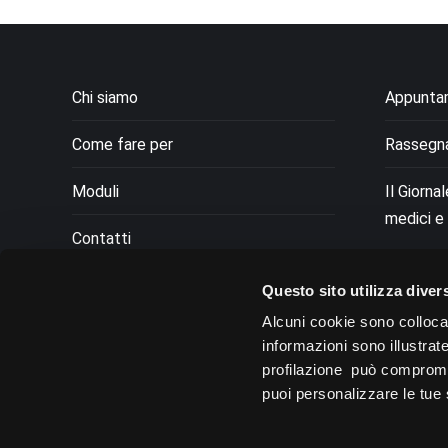
Chi siamo
Appunta
Come fare per
Rassegn
Moduli
Il Giorna
medici e 
Contatti
Privacy
Questo sito utilizza divers
Alcuni cookie sono colloca
Dichiarazione Cookie
informazioni sono illustrat
profilazione può compromett
puoi personalizzare le tue 
FONDAZI
ISO 900