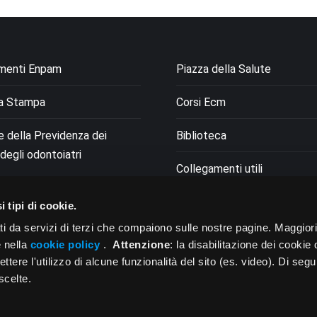
menti Enpam
Piazza della Salute
a Stampa
Corsi Ecm
le della Previdenza dei
Biblioteca
degli odontoiatri
Collegamenti utili
i tipi di cookie.
ti da servizi di terzi che compaiono sulle nostre pagine. Maggior
e nella
cookie policy
.
Attenzione
: la disabilitazione dei cookie 
ere l'utilizzo di alcune funzionalità del sito (es. video). Di segu
scelte.
ONE CERTIFICATA
1
,
ISO 27001
,
ISO 27701