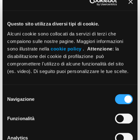
orari: dal lunedì al giovedì ore 9,00-13,00 e dalle 14.30 alle
17.00
venerdì ore 9,00-13,00
Questo sito utilizza diversi tipi di cookie.
Alcuni cookie sono collocati da servizi di terzi che
Per incontrare di persona i funzionari:
compaiono sulle nostre pagine. Maggiori informazioni
Piazza Vittorio Emanuele II, n. 78 – Roma
sono illustrate nella
cookie policy
.
Attenzione
: la
orari: dal lunedì al venerdì, dalle 9,00 alle 13,00.
disabilitazione dei cookie di profilazione può
Ordini provinciali dei medici e degli odontoiatri
compromettere l'utilizzo di alcune funzionalità del sito
Consultare l’elenco degli Ordini presenti sul territorio
in
(es. video). Di seguito puoi personalizzare le tue scelte.
questa sezione
Selezione
Navigazione
del
consenso
Funzionalità
Analytics