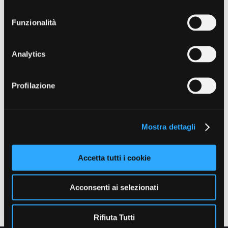
Consultare l’elenco degli Ordini presenti sul territorio
in
consenso
questa sezione
Funzionalità
Analytics
Profilazione
Mostra dettagli
Accetta tutti i cookie
Acconsenti ai selezionati
Rifiuta Tutti