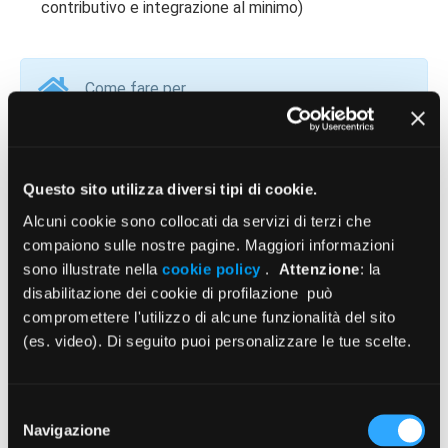
contributivo e integrazione al minimo)
Come fare per
#Contatti
Questo sito utilizza diversi tipi di cookie.
SAT – Servizio Accoglienza Telefonica
tel. 06 4829 4829 - PEC
protocollo@pec.enpam.it
Alcuni cookie sono collocati da servizi di terzi che
orari: dal lunedì al giovedì ore 9,00-13,00 e dalle 14.30 alle
compaiono sulle nostre pagine. Maggiori informazioni
sono illustrate nella
cookie policy
.
Attenzione
: la
17.00
disabilitazione dei cookie di profilazione può
venerdì ore 9,00-13,00
compromettere l'utilizzo di alcune funzionalità del sito
Per incontrare di persona i funzionari:
(es. video). Di seguito puoi personalizzare le tue scelte.
Piazza Vittorio Emanuele II, n. 78 – Roma
orari: dal lunedì al venerdì, dalle 9,00 alle 13,00.
Selezione
Ordini provinciali dei medici e degli odontoiatri
Navigazione
del