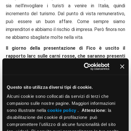
sia nell’invogliare i turisti a venire in Italia, quindi
incremento del turismo. Dal punto di vista remunerativo,
può essere un buon affare. Come sempre siamo
imprenditori e abbiamo il rischio di impresa. Però finora non
ne abbiamo sbagliate molte nella vita.
Il giorno della presentazione di Fico è uscito il
rapporto Iarc sulle carni rosse, che saranno presenti
all’interno del mercato. Come si concilia con
l’esigenza di promuovere la sana alimentazione?
Intanto si parla di carni rosse lavorate e bruciacchiate. Lo
Questo sito utilizza diversi tipi di cookie.
sapevamo tutti e tutti i medici l’hanno sempre spiegato,
Alcuni cookie sono collocati da servizi di terzi che
credo da 20 anni, che la roba bruciacchiata non fa bene:
compaiono sulle nostre pagine. Maggiori informazioni
dalla pizza bruciacchiata al pane bruciacchiato, alle
sono illustrate nella
cookie policy
.
Attenzione
: la
verdure, alla carne. Io condivido che non faccia bene e
disabilitazione dei cookie di profilazione può
quindi non dobbiamo mangiarla. Per quanto riguarda le
compromettere l'utilizzo di alcune funzionalità del sito
carni in generale, abbiamo un punto di vantaggio. Noi siamo