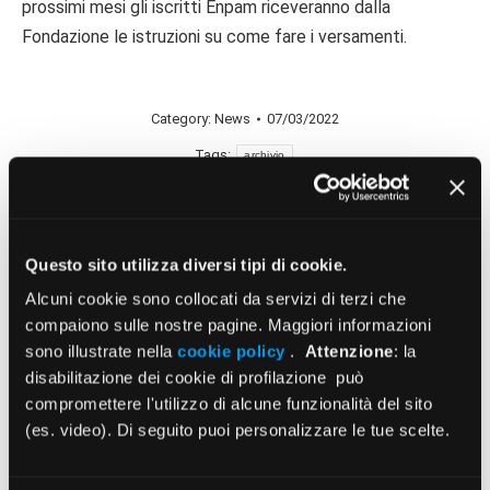
prossimi mesi gli iscritti Enpam riceveranno dalla
Fondazione le istruzioni su come fare i versamenti.
Category:
News
07/03/2022
Tags:
archivio
Contributi: Pago PA manda in pensione i bollettini Ma la domiciliazione costa
meno
Questo sito utilizza diversi tipi di cookie.
Post
Alcuni cookie sono collocati da servizi di terzi che
Ospedali virtuali e cure contactless nel futuro
compaiono sulle nostre pagine. Maggiori informazioni
navigation
Previous
della sanità
sono illustrate nella
cookie policy
.
Attenzione
: la
post:
disabilitazione dei cookie di profilazione può
compromettere l'utilizzo di alcune funzionalità del sito
Liberi professionisti, rivoluzione digitale: online
(es. video). Di seguito puoi personalizzare le tue scelte.
Next
anche la domanda di pensione
post: