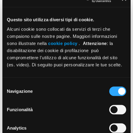
di medici e odontoiatri
17/07/2026
Questo sito utilizza diversi tipi di cookie.
Alcuni cookie sono collocati da servizi di terzi che
Enpam: borse di studio per i collegi
compaiono sulle nostre pagine. Maggiori informazioni
d’eccellenza in 19 città
sono illustrate nella
cookie policy
.
Attenzione
: la
17/07/2026
disabilitazione dei cookie di profilazione può
compromettere l'utilizzo di alcune funzionalità del sito
(es. video). Di seguito puoi personalizzare le tue scelte.
Il Cda delibera investimenti sull’Italia
per 250 milioni di euro
16/07/2026
Selezione
Navigazione
del
consenso
Istruzioni Modello D ed. 2026
Funzionalità
30/06/2026
Analytics