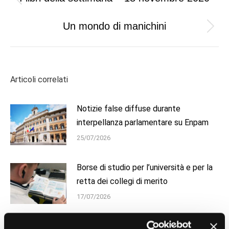
Previous
navigation
post:
Un mondo di manichini
Next
post:
Articoli correlati
Notizie false diffuse durante
interpellanza parlamentare su Enpam
25/07/2026
Borse di studio per l’università e per la
retta dei collegi di merito
17/07/2026
Enpam: oltre 600 borse per figli e orfani