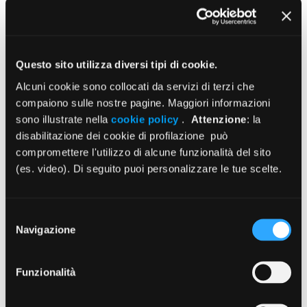
Enpam: oltre 600 borse per figli e orfani
di medici e odontoiatri
Questo sito utilizza diversi tipi di cookie.
17/07/2026
Alcuni cookie sono collocati da servizi di terzi che
compaiono sulle nostre pagine. Maggiori informazioni
Enpam: borse di studio per i collegi
sono illustrate nella
cookie policy
.
Attenzione
: la
d’eccellenza in 19 città
disabilitazione dei cookie di profilazione può
compromettere l'utilizzo di alcune funzionalità del sito
17/07/2026
(es. video). Di seguito puoi personalizzare le tue scelte.
Il Cda delibera investimenti sull’Italia
per 250 milioni di euro
Selezione
Navigazione
16/07/2026
del
consenso
Istruzioni Modello D ed. 2026
Funzionalità
30/06/2026