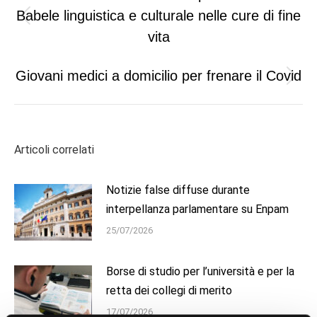
navigation
Babele linguistica e culturale nelle cure di fine
Previous
vita
post:
Giovani medici a domicilio per frenare il Covid
Next
post:
Articoli correlati
Notizie false diffuse durante
interpellanza parlamentare su Enpam
25/07/2026
Borse di studio per l’università e per la
retta dei collegi di merito
17/07/2026