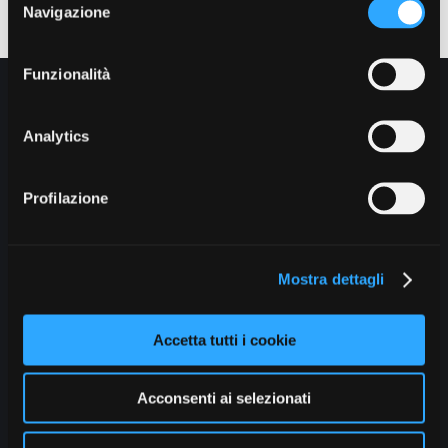
Navigazione
del
consenso
Funzionalità
Chi siamo
Analytics
Come fare per
Profilazione
Moduli
Contatti
Mostra dettagli
Privacy
Accetta tutti i cookie
Dichiarazione Cookie
Acconsenti ai selezionati
Appuntamenti Enpam