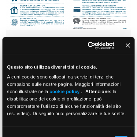
Covid-19: tutte le misure per medici e
odontoiatri
Per scaricare l’infografica in Pdf Questa pagina
Questo sito utilizza diversi tipi di cookie.
contiene un riepilogo di tutte le misure di sostegno
Alcuni cookie sono collocati da servizi di terzi che
attivate per sostenere i…
compaiono sulle nostre pagine. Maggiori informazioni
sono illustrate nella
cookie policy
.
Attenzione
: la
disabilitazione dei cookie di profilazione può
compromettere l'utilizzo di alcune funzionalità del sito
(es. video). Di seguito puoi personalizzare le tue scelte.
Selezione