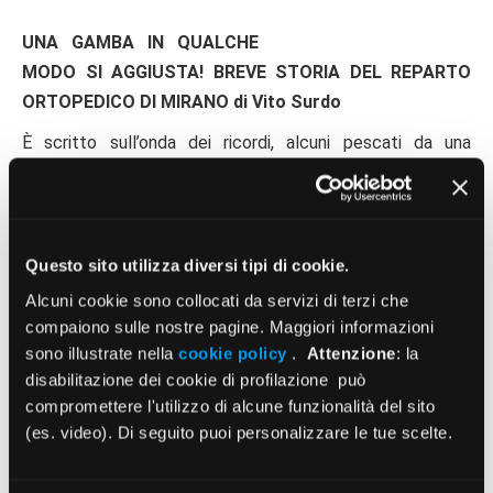
UNA GAMBA IN QUALCHE
MODO SI AGGIUSTA! BREVE STORIA DEL REPARTO
ORTOPEDICO DI MIRANO di Vito Surdo
È scritto sull’onda dei ricordi, alcuni pescati da una
lunghissima trafila di agende su cui erano stati fissati in 45
anni di professione all’Ospedale di Mirano, questo
gradevole volumetto dell’ortopedico siciliano, Vito Surdo.
Questo sito utilizza diversi tipi di cookie.
Tra un episodio e l’altro corre la storia del Reparto, oggi
Alcuni cookie sono collocati da servizi di terzi che
chiuso, dalla sua apertura nel ’58, quando l’Ortopedia era
compaiono sulle nostre pagine. Maggiori informazioni
scienza in teoria ma avventura all’atto pratico, dalla cura in
sono illustrate nella
cookie policy
.
Attenzione
: la
gesso delle fratture alle innovazioni tecnologiche odierne.
disabilitazione dei cookie di profilazione può
Non mancano pagine divertenti e ironiche in questo
compromettere l'utilizzo di alcune funzionalità del sito
affettuoso tributo all’Ortopedia di Mirano.
(es. video). Di seguito puoi personalizzare le tue scelte.
Edizione Tipografia Artigiana, Spinea (Venezia), 2016