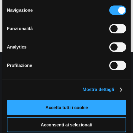
Selezione
Navigazione
del
consenso
Data pubblicazione: 24/10/2018
Funzionalità
Analytics
Profilazione
Chi siamo
Come fare per
Mostra dettagli
Moduli
Accetta tutti i cookie
Contatti
Acconsenti ai selezionati
Privacy