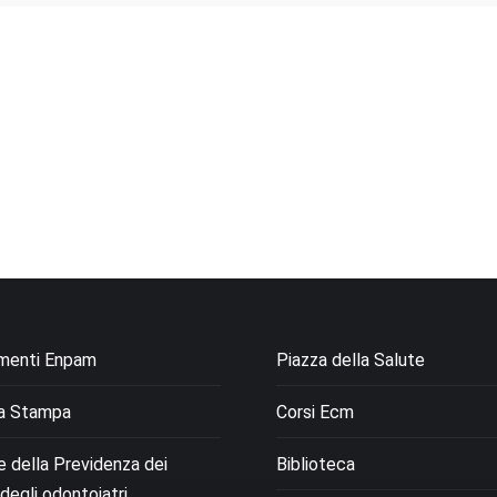
menti Enpam
Piazza della Salute
a Stampa
Corsi Ecm
le della Previdenza dei
Biblioteca
degli odontoiatri