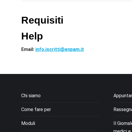
Requisiti
Help
Email:
info.iscritti@enpam.it
Chi siamo
Appunta
Come fare per
Rassegn
Moduli
Il Giorna
medici e 