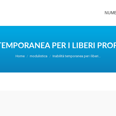
NUME
NUME
TEMPORANEA PER I LIBERI PRO
You are here:
Home
modulistica
Inabilità temporanea per i liberi…