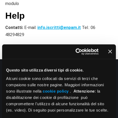
modulo
Help
Contatti:
E-mail:
info.iscritti@enpam.it
Tel.: 06
48294829
Questo sito utilizza diversi tipi di cookie.
Chi siamo
Alcuni cookie sono collocati da servizi di terzi che
compaiono sulle nostre pagine. Maggiori informazioni
Come fare per
sono illustrate nella
cookie policy
.
Attenzione
: la
disabilitazione dei cookie di profilazione può
Moduli
compromettere l'utilizzo di alcune funzionalità del sito
(es. video). Di seguito puoi personalizzare le tue scelte.
Contatti