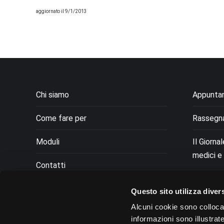
aggiornato il 9/1/2013
Chi siamo
Appunta
Come fare per
Rassegn
Moduli
Il Giorna
medici e 
Contatti
Privacy
Questo sito utilizza divers
Alcuni cookie sono colloca
Dichiarazione Cookie
informazioni sono illustrat