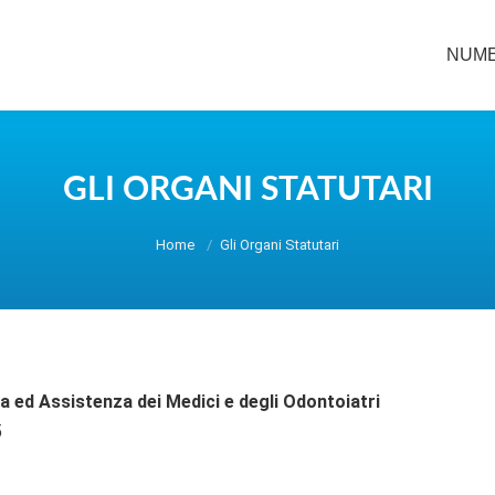
NUME
NUME
GLI ORGANI STATUTARI
You are here:
Home
Gli Organi Statutari
za ed Assistenza
dei Medici e degli Odontoiatri
5