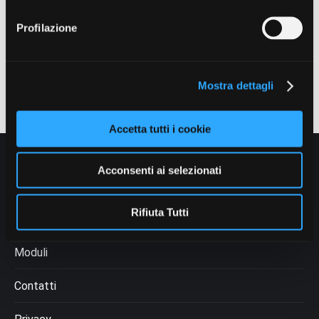
Progetti medico – sanitari:
https://acasaloro.com/tipi-
Profilazione
di-viaggio/volontariato-medico
Tutti i progetti
:
https://acasaloro.com/i-nostri-progetti
Mostra dettagli
Accetta tutti i cookie
Acconsenti ai selezionati
Chi siamo
Rifiuta Tutti
Come fare per
Moduli
Contatti