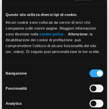
e India. Per chi preferisce altri settori, sono disponibili
programmi di insegnamento nelle scuole, supporto
Questo sito utilizza diversi tipi di cookie.
all’infanzia, empowerment femminile e conservazione
Alcuni cookie sono collocati da servizi di terzi che
ambientale.
compaiono sulle nostre pagine. Maggiori informazioni
Ogni progetto è sviluppato insieme a organizzazioni locali
sono illustrate nella
cookie policy
.
Attenzione
: la
disabilitazione dei cookie di profilazione può
radicate nel territorio, per garantire che il contributo dei
compromettere l'utilizzo di alcune funzionalità del sito
partecipanti risponda a bisogni reali delle comunità
(es. video). Di seguito puoi personalizzare le tue scelte.
ospitanti.
Convenzione per gli iscritti ENPAM
Selezione
Grazie all’accordo con ENPAM, tutti gli iscritti e i loro
Navigazione
del
familiari possono accedere ai programmi di A Casa Loro
consenso
con uno
sconto del 7% (applicando il codice ENPAM7 al
Funzionalità
checkout)
sulla quota di partecipazione.
Per maggiori informazioni sui progetti, sulle destinazioni e
Analytics
sulle modalità di partecipazione:
www.acasaloro.com