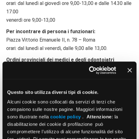
orari: dal lunedì al giovedì ore 9,00-13,00 e dalle 14.30 alle
17.00
venerdì ore 9,00-13,00
Per incontrare di persona i funzionari:
Piazza Vittorio Emanuele II, n. 78 – Roma
orari: dal lunedì al venerdì, dalle 9,00 alle 13,00.
Ordini provinciali dei medici e degli odontoiatri
Consultare l’elenco degli Ordini presenti sul territorio
in
questa sezione
Questo sito utilizza diversi tipi di cookie.
Alcuni cookie sono collocati da servizi di terzi che
compaiono sulle nostre pagine. Maggiori informazioni
sono illustrate nella
cookie policy
.
Attenzione
: la
disabilitazione dei cookie di profilazione può
compromettere l'utilizzo di alcune funzionalità del sito