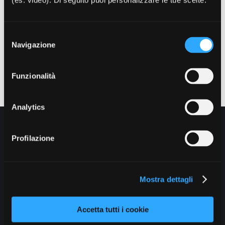
(es. video). Di seguito puoi personalizzare le tue scelte.
Selezione
Navigazione
del
consenso
Funzionalità
Analytics
Profilazione
Chi siamo
Come fare per
Mostra dettagli
Moduli
Accetta tutti i cookie
Contatti