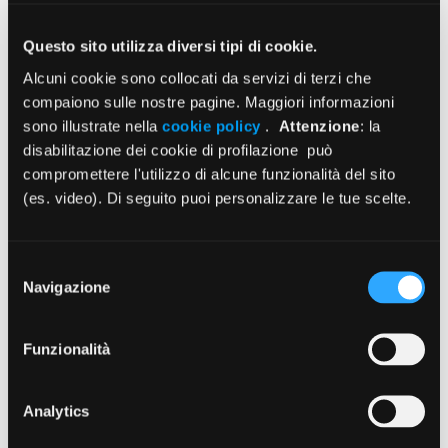
17/07/2026
Questo sito utilizza diversi tipi di cookie.
Enpam: borse di studio per i collegi
Alcuni cookie sono collocati da servizi di terzi che
d’eccellenza in 19 città
compaiono sulle nostre pagine. Maggiori informazioni
sono illustrate nella
cookie policy
.
Attenzione
: la
17/07/2026
disabilitazione dei cookie di profilazione può
compromettere l'utilizzo di alcune funzionalità del sito
Il Cda delibera investimenti sull’Italia
(es. video). Di seguito puoi personalizzare le tue scelte.
per 250 milioni di euro
16/07/2026
Selezione
Navigazione
del
Istruzioni Modello D ed. 2026
consenso
30/06/2026
Funzionalità
Analytics