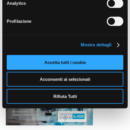
Settimanale digitale
Analytics
Registrazione presso il Tribunale
di Roma n. 74/2012
Profilazione
email: giornale@enpam.it
REDAZIONE
Mostra dettagli
Accetta tutti i cookie
Acconsenti ai selezionati
Rifiuta Tutti