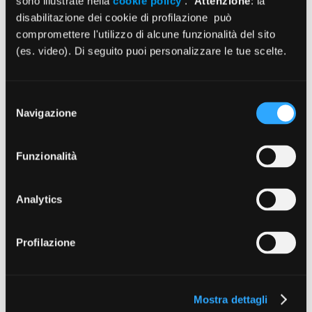
sono illustrate nella
cookie policy
.
Attenzione
: la
disabilitazione dei cookie di profilazione può
Istruzioni Modello D ed. 2026
compromettere l'utilizzo di alcune funzionalità del sito
(es. video). Di seguito puoi personalizzare le tue scelte.
30/06/2026
Selezione
Navigazione
del
consenso
Funzionalità
Search:
Analytics
Contenuti a cura di
Profilazione
Mostra dettagli