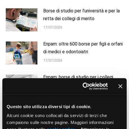
Borse di studio per l’università e per la
retta dei collegi di merito
17/07/2026
Enpam: oltre 600 borse per figli e orfani
di medici e odontoiatri
17/07/2026
Enpam: borse di studio per i collegi
d’eccellenza in 19 città
17/07/2026
Questo sito utilizza diversi tipi di cookie.
Il Cda delibera investimenti sull’Italia
Alcuni cookie sono collocati da servizi di terzi che
per 250 milioni di euro
compaiono sulle nostre pagine. Maggiori informazioni
16/07/2026