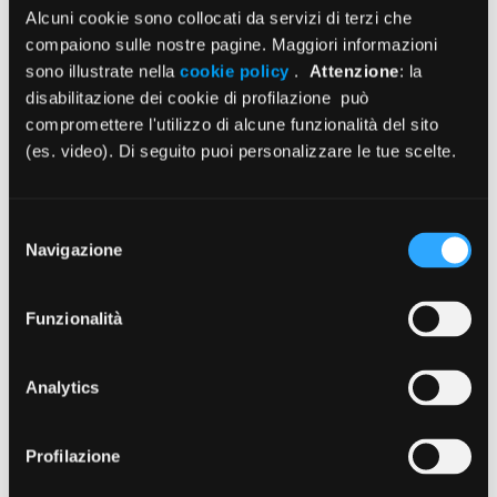
Alcuni cookie sono collocati da servizi di terzi che
Contenuti a cura di
compaiono sulle nostre pagine. Maggiori informazioni
sono illustrate nella
cookie policy
.
Attenzione
: la
disabilitazione dei cookie di profilazione può
compromettere l'utilizzo di alcune funzionalità del sito
(es. video). Di seguito puoi personalizzare le tue scelte.
Selezione
Navigazione
del
Settimanale digitale
consenso
Registrazione presso il Tribunale
di Roma n. 74/2012
Funzionalità
email: giornale@enpam.it
Analytics
REDAZIONE
Profilazione