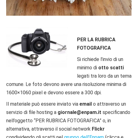
PER LA RUBRICA
FOTOGRAFICA
Si richiede l’invio di un
minimo di
otto scatti
legati tra loro da un tema
comune. Le foto devono avere una risoluzione minima di
1600×1060 pixel e devono essere a 300 dpi.
Il materiale può essere inviato via
email
o attraverso un
servizio di file hosting a
giornale@enpam.it
specificando
nell’oggetto “PER RUBRICA FOTOGRAFICA” o, in
alternativa, attraverso il social network
Flickr
condividendo gli scatti nel
gruppo dell’Enpam
(clicca e