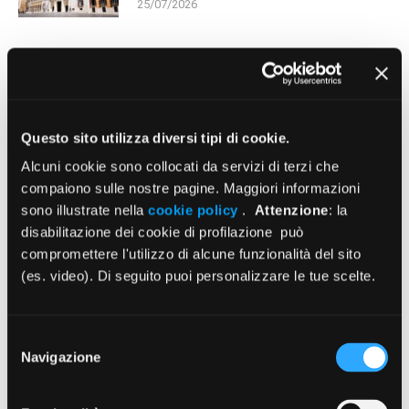
25/07/2026
Borse di studio per l’università e per la
retta dei collegi di merito
17/07/2026
Questo sito utilizza diversi tipi di cookie.
Enpam: oltre 600 borse per figli e orfani
Alcuni cookie sono collocati da servizi di terzi che
di medici e odontoiatri
compaiono sulle nostre pagine. Maggiori informazioni
sono illustrate nella
cookie policy
.
Attenzione
: la
17/07/2026
disabilitazione dei cookie di profilazione può
compromettere l'utilizzo di alcune funzionalità del sito
Enpam: borse di studio per i collegi
(es. video). Di seguito puoi personalizzare le tue scelte.
d’eccellenza in 19 città
17/07/2026
Selezione
Navigazione
del
Il Cda delibera investimenti sull’Italia
consenso
per 250 milioni di euro