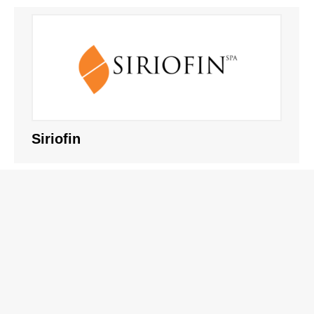
Siriofin
FIDIPROF