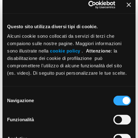
Oris broker – polizza Infortuni e
malattia 30gg
Questo sito utilizza diversi tipi di cookie.
Alcuni cookie sono collocati da servizi di terzi che
compaiono sulle nostre pagine. Maggiori informazioni
sono illustrate nella
cookie policy
.
Attenzione
: la
disabilitazione dei cookie di profilazione può
compromettere l'utilizzo di alcune funzionalità del sito
(es. video). Di seguito puoi personalizzare le tue scelte.
Selezione
CORPORATE INSURANCE
Navigazione
del
SOLUTIONS – Tutela legale
consenso
professionale Medici – Polizza AXA:
Funzionalità
Capitale liquidato al verificarsi del
primo tra 3 eventi – Polizze legate al