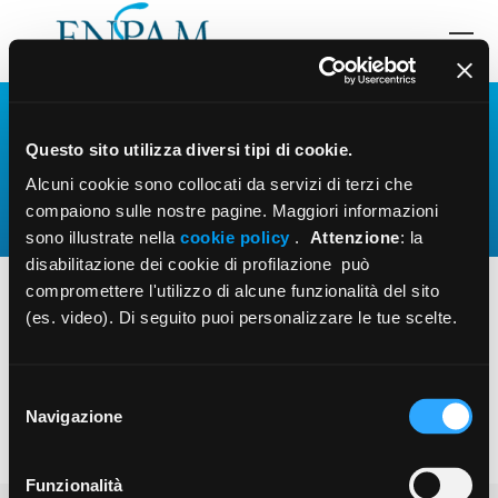
ISTRUZIONI INTEGRATIVE
Questo sito utilizza diversi tipi di cookie.
(PRESENTAZIONE DELLE LISTE E
Alcuni cookie sono collocati da servizi di terzi che
RACCOLTA DELLE FIRME)
compaiono sulle nostre pagine. Maggiori informazioni
sono illustrate nella
cookie policy
.
Attenzione
: la
You are here:
disabilitazione dei cookie di profilazione può
compromettere l'utilizzo di alcune funzionalità del sito
(es. video). Di seguito puoi personalizzare le tue scelte.
Istruzioni integrative (presentazione delle liste e raccolta
delle firme)
Selezione
Navigazione
del
consenso
Funzionalità