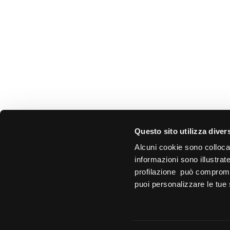
Bilancio consuntivo 2012
Bilancio consuntivo 2012 approvato dal
Consiglio Nazionale nella seduta del 29/6/2013
Organi Statutari Relazione sulla gestione Stato
Patrimoniale e Conto…
04/07/2013
Questo sito utilizza divers
Alcuni cookie sono colloca
informazioni sono illustrat
profilazione può compromett
puoi personalizzare le tue 