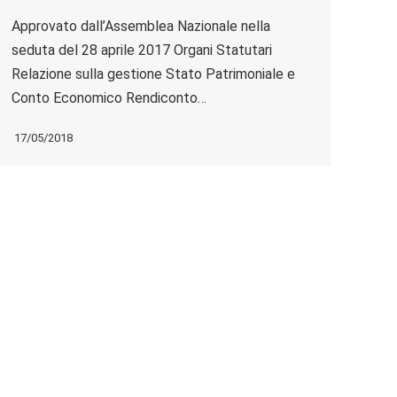
Approvato dall’Assemblea Nazionale nella
seduta del 28 aprile 2017 Organi Statutari
Relazione sulla gestione Stato Patrimoniale e
Conto Economico Rendiconto…
17/05/2018
Bilancio consuntivo 2014
approvato dal Consiglio Nazionale nella seduta
del 27/6/2015 Organi Statutari Relazione sulla
gestione Stato Patrimoniale e Conto
Economico Nota intergrativa…
02/07/2015