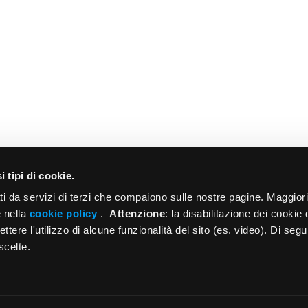
Bilancio consuntivo 2013
approvato dal Consiglio Nazionale nella seduta
del 27/6/2014 Organi Statutari Relazione sulla
gestione Stato patrimoniale e Conto
economico Nota integrativa…
03/07/2014
i tipi di cookie.
Bilancio consuntivo 2010
ti da servizi di terzi che compaiono sulle nostre pagine. Maggior
approvato dal Consiglio Nazionale nella seduta
e nella
cookie policy
.
Attenzione
: la disabilitazione dei cookie 
del 25 giugno 2011, dopo il parere favorevole
ere l'utilizzo di alcune funzionalità del sito (es. video). Di segu
scelte.
dei Comitati Consultivi dei Fondi di…
05/07/2011