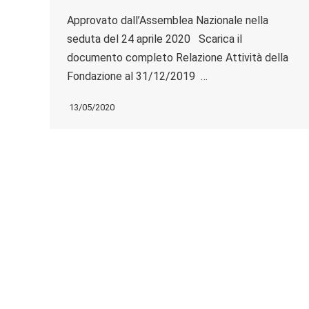
Approvato dall’Assemblea Nazionale nella
seduta del 24 aprile 2020 Scarica il
documento completo Relazione Attività della
Fondazione al 31/12/2019 …
13/05/2020
Bilancio consuntivo 2015
Approvato dall’Assemblea Nazionale nella
seduta del 30 aprile 2016 Organi Statutari
Relazione sulla gestione Stato Patrimoniale e
Conto Economico…
03/05/2016