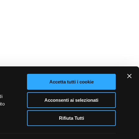
Bilancio consuntivo 2011
Bilancio consuntivo 2011 Bilancio consuntivo
2011 approvato dal Consiglio Nazionale nella
seduta del 30 giugno 2012
02/07/2012
Accetta tutti i cookie
Bilancio consuntivo 2009
i
approvato all’unanimità dal Consiglio Nazionale
di
Acconsenti ai selezionati
nella seduta del 26 giugno 2010, dopo il parere
ito
favorevole dei Comitati Consultivi dei Fondi…
Rifiuta Tutti
01/07/2010