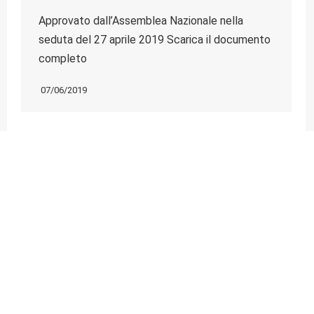
Approvato dall’Assemblea Nazionale nella
seduta del 27 aprile 2019 Scarica il documento
completo
07/06/2019
Bilancio consuntivo 2016
Approvato dall’Assemblea Nazionale nella
seduta del 29 aprile 2017 Organi Statutari
Relazione sulla gestione Stato Patrimoniale e
Conto Economico…
05/05/2017